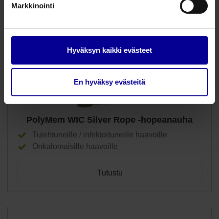
Markkinointi
Hyväksyn kaikki evästeet
En hyväksy evästeitä
PolyMem WIC Silver Rope -hopeanauha
Tulehtuneille / infektoituneille haavoille
Onkalomaisille haavoille
Tutustu