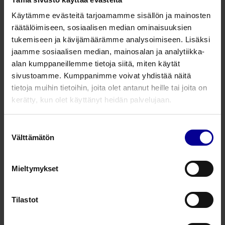
Tulehtuneille / infektoituneille haavoille
Viisi kokoa
Käytämme evästeitä tarjoamamme sisällön ja mainosten
räätälöimiseen, sosiaalisen median ominaisuuksien
tukemiseen ja kävijämäärämme analysoimiseen. Lisäksi
Tutustu
jaamme sosiaalisen median, mainosalan ja analytiikka-
alan kumppaneillemme tietoja siitä, miten käytät
sivustoamme. Kumppanimme voivat yhdistää näitä
tietoja muihin tietoihin, joita olet antanut heille tai joita on
kerätty, kun olet käyttänyt heidän palvelujaan.
Suostumuksen
Välttämätön
valinta
PolyMem WIC Silver -syvähaavasidos
Mieltymykset
Tulehtuneille / infektoituneille haavoille
Syville haavoille
Tilastot
Tutustu