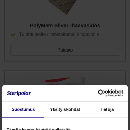
PolyMem Silver -haavasidos
Tulehtuneille / infektoituneille haavoille
Tutustu
Suostumus
Yksityiskohdat
Tietoja
PolyMem sormi- ja varvassidos Silver
Tämä sivusto käyttää evästeitä