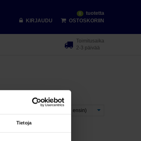
tuotetta
0
KIRJAUDU
OSTOSKORIIN
Toimitusaika
2-3 päivää
Lajittele
Tietoja