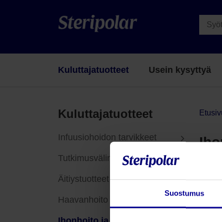
Kuluttajatuotteet
Usein kysyttyä
Kuluttajatuotteet
Etusiv
Infuusiohoidon tarvikkeet
Iho
Tutkimusvälineet
Tuo
Äitiystuotteet
Suostumus
Haavanhoito
Ihonhoito ja -suoja