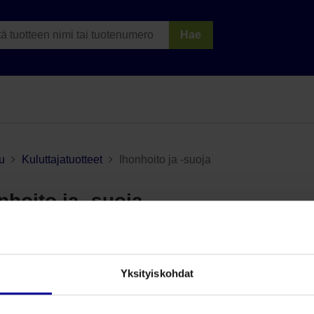
Hae
u
Kuluttajatuotteet
Ihonhoito ja -suoja
nhoito ja -suoja
tteet
Yksityiskohdat