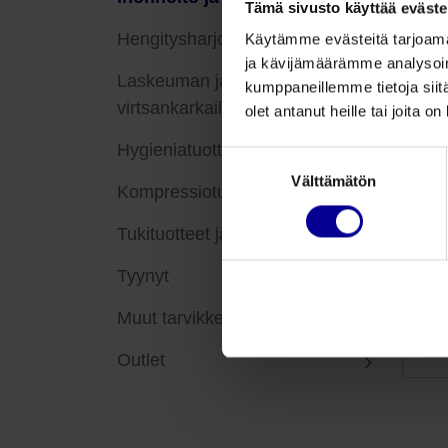
Tämä sivusto käyttää eväste
Hengitysharjoitustuotteet
Käytämme evästeitä tarjoama
ja kävijämäärämme analysoim
Laskeuman ja
kumppaneillemme tietoja siitä
virtsankarkailun hoito
olet antanut heille tai joita o
E
Hygieniatuotteet
Suostumuksen
Välttämätön
valinta
Kompressiotuotteet
Tukituotteet ja tarvikkeet
Tyynyt
Muut tarvikkeet
Outlet