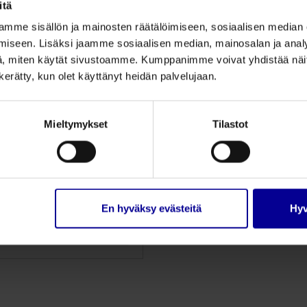
itä
mme sisällön ja mainosten räätälöimiseen, sosiaalisen median
iseen. Lisäksi jaamme sosiaalisen median, mainosalan ja analy
, miten käytät sivustoamme. Kumppanimme voivat yhdistää näitä t
n kerätty, kun olet käyttänyt heidän palvelujaan.
picyn arvenhoitogeeli
Voi käyttää heti uudelle
Mieltymykset
Tilastot
haavalle
Myös kosmetiikan ja
painetekstiilin alle
Esim. hypertroofisille
arville, keloideille
En hyväksy evästeitä
Hyv
Tutustu