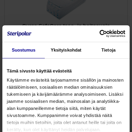
Curea SafeCare taso- ja hoitosuoja
Pintakuiva tasosuoja
Lukitsee hajut itseensä
Imee myös verta
Suostumus
Yksityiskohdat
Tietoja
Tutustu
Tämä sivusto käyttää evästeitä
Käytämme evästeitä tarjoamamme sisällön ja mainosten
räätälöimiseen, sosiaalisen median ominaisuuksien
tukemiseen ja kävijämäärämme analysoimiseen. Lisäksi
jaamme sosiaalisen median, mainosalan ja analytiikka-
alan kumppaneillemme tietoja siitä, miten käytät
sivustoamme. Kumppanimme voivat yhdistää näitä
tietoja muihin tietoihin, joita olet antanut heille tai joita on
kerätty, kun olet käyttänyt heidän palvelujaan.