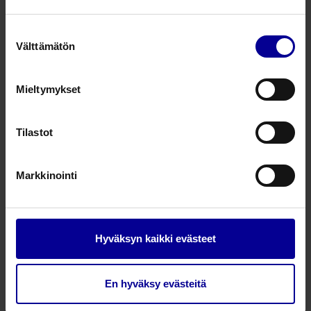
Carefix rintasidokset
Suostumuksen
Tukemiseen synnytyksen jälkeen
Välttämätön
valinta
Sidosten kiinnittämiseen
Mieltymykset
Tutustu
Tilastot
Markkinointi
Hyväksyn kaikki evästeet
Nursicare hoitava rintasidos
En hyväksy evästeitä
Vähentää imetyksestä aiheutuvaa kipua
Parantaa rinnanpään haavaumat ja ihorikot