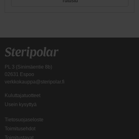
Tutustu
PL 3 (Sinimäentie 8b)
02631 Espoo
verkkokauppa@steripolar.fi
Kuluttajatuotteet
Usein kysyttyä
Tietosuojaseloste
Toimitusehdot
Toimitustavat