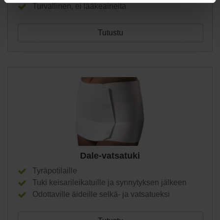
Turvallinen, ei lääkeaineita
Tutustu
Dale-vatsatuki
Tyräpotilaille
Tuki keisarileikatuille ja synnytyksen jälkeen
Odottaville äideille selkä- ja vatsatueksi