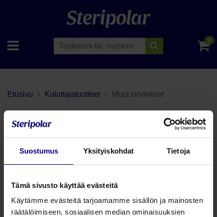
0
Etusivu
Kuluttajatuotteet
Muut tarvikkeet
Muut tarvikkeet
Tuotteet
Suostumus
Yksityiskohdat
Tietoja
Tämä sivusto käyttää evästeitä
Lajittele
Käytämme evästeitä tarjoamamme sisällön ja mainosten
räätälöimiseen, sosiaalisen median ominaisuuksien