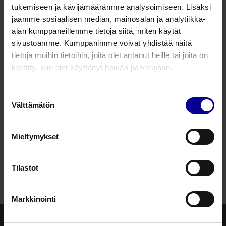
tukemiseen ja kävijämäärämme analysoimiseen. Lisäksi
jaamme sosiaalisen median, mainosalan ja analytiikka-
alan kumppaneillemme tietoja siitä, miten käytät
sivustoamme. Kumppanimme voivat yhdistää näitä
tietoja muihin tietoihin, joita olet antanut heille tai joita on
kerätty, kun olet käyttänyt heidän palvelujaan.
Curea SafeCare taso- ja hoitosuoja
Pintakuiva tasosuoja
Suostumuksen
Lukitsee hajut itseensä
Välttämätön
valinta
Imee myös verta
Mieltymykset
Tutustu
Tilastot
Markkinointi