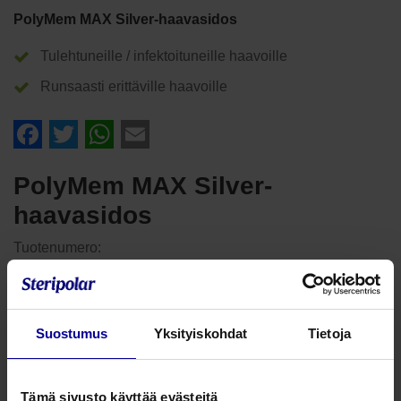
PolyMem MAX Silver-haavasidos
Tulehtuneille / infektoituneille haavoille
Runsaasti erittäville haavoille
Facebook
Twitter
WhatsApp
Email
PolyMem MAX Silver-
haavasidos
Tuotenumero:
PolyMem MAX Silver-haavasidos soveltuu tulehtuneiden
haavojen hoitoon, jotka erittävät runsaasti. PolyMem MAX
Silver-haavasidos imee n. 60% enemmän haavaeritettä,
Suostumus
Yksityiskohdat
Tietoja
kuin PolyMem Silver sidos.
Vähentää haavakipua, mustelmia ja turvotusta
Tämä sivusto käyttää evästeitä