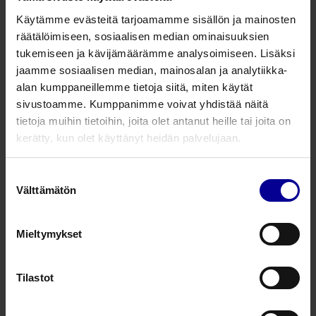
Nopeuttaa haavan paranemista
Käytämme evästeitä tarjoamamme sisällön ja mainosten
Puhdistaa haavaa ja pitää sen kosteana
räätälöimiseen, sosiaalisen median ominaisuuksien
tukemiseen ja kävijämäärämme analysoimiseen. Lisäksi
Lue lisää
jaamme sosiaalisen median, mainosalan ja analytiikka-
alan kumppaneillemme tietoja siitä, miten käytät
PolyMem MAX Silver-haavasidos -
sivustoamme. Kumppanimme voivat yhdistää näitä
10 x 10 cm
tietoja muihin tietoihin, joita olet antanut heille tai joita on
Tuotenumero: 1045PM
kerätty, kun olet käyttänyt heidän palvelujaan.
saatavilla
Suostumuksen
10 x 10 cm
Välttämätön
valinta
1 kpl
Mieltymykset
30,36
€
alv 25.5%
Tilastot