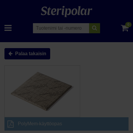
0
Palaa takaisin
PolyMem-käyttöopas