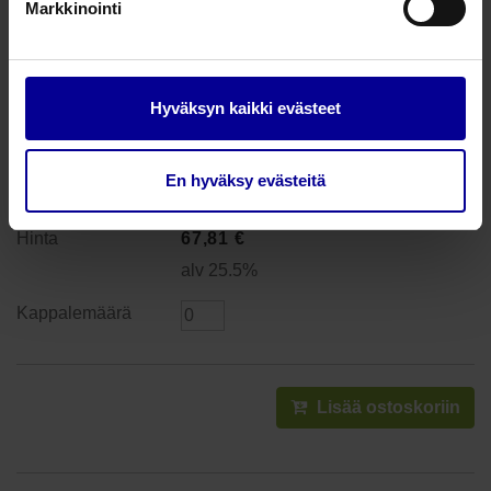
Markkinointi
PolyMem MAX Silver-haavasidos -
20 x 20 cm
Tuotenumero: 1088
Hyväksyn kaikki evästeet
saatavilla
20 x 20 cm
En hyväksy evästeitä
1 kpl
67,81
€
alv 25.5%
Lisää ostoskoriin