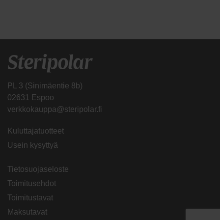
PL 3 (Sinimäentie 8b)
02631 Espoo
verkkokauppa@steripolar.fi
Kuluttajatuotteet
Usein kysyttyä
Tietosuojaseloste
Toimitusehdot
Toimitustavat
Maksutavat