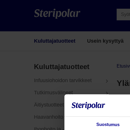
Kuluttajatuotteet
Usein kysyttyä
Kuluttajatuotteet
Etusiv
Infuusiohoidon tarvikkeet
Ylä
Tutkimusvälineet
Tuo
Äitiystuotteet
Haavanhoito
Suostumus
Ihonhoito ja -suoja