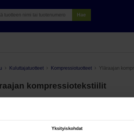
Hae
u
Kuluttajatuotteet
Kompressiotuotteet
Yläraajan kompres
raajan kompressiotekstiilit
tteet
Yksityiskohdat