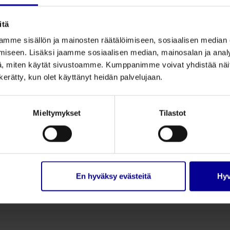
itä
mme sisällön ja mainosten räätälöimiseen, sosiaalisen median
iseen. Lisäksi jaamme sosiaalisen median, mainosalan ja analy
, miten käytät sivustoamme. Kumppanimme voivat yhdistää näitä t
Microfine-
Easywrap
n kerätty, kun olet käyttänyt heidän palvelujaan.
kompressiosormikas
käsikompressio
Ohut ja pehmeä
Helppo ja nopea puk
materiaali
Kompressio 20-30 m
Mieltymykset
Tilastot
Kompressio 20-36 mmHg
Säädettävissä
Molempikätinen malli
turvotuksen laskiessa
Tutustu
Tutustu
En hyväksy evästeitä
Hyv