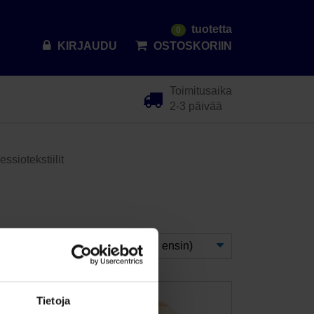
tuotetta
0
KIRJAUDU
OSTOSKORIIN
Toimitusaika
2-3 päivää
siotekstiilit
Lajittele
Tietoja