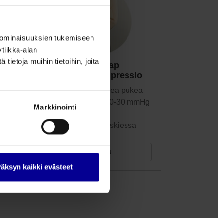
 ominaisuuksien tukemiseen
tiikka-alan
ietoja muihin tietoihin, joita
Easywrap
käsivarsikompressio
ea
Helppo ja nopea pukea
mHg
Kompressio 20-30 mmHg
Markkinointi
Säädettävissä
turvotuksen laskiessa
Tutustu
äksyn kaikki evästeet