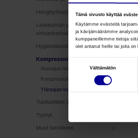
Hengitysharjoitustuotteet
Tämä sivusto käyttää eväste
Käytämme evästeitä tarjoama
Laskeuman ja
ja kävijämäärämme analysoim
virtsankarkailun hoito
kumppaneillemme tietoja siitä
Hygieniatuotteet
olet antanut heille tai joita o
Kompressiotuotteet
Suostumuksen
Välttämätön
valinta
Alaraajan kompressiotekstiilit
Kompressiotekstiili yökäyttöön
Yläraajan kompressiotekstiilit
Tukituotteet ja tarvikkeet
Tyynyt
Muut tarvikkeet