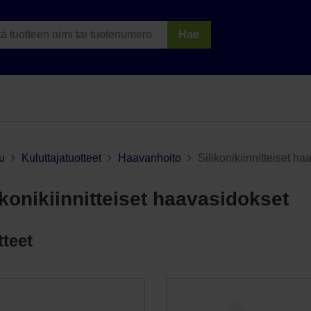
Hae
u
Kuluttajatuotteet
Haavanhoito
Silikonikiinnitteiset h
ikonikiinnitteiset haavasidokset
tteet