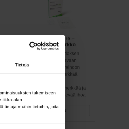
 -
ClarityCare –
silikoniverkko
ee
Estää peittosidoksen
sta
tarttumista haavaan
Tietoja
Suojaa sidosvaihdon
yhteydessä herkkää
myös
kudosta
Suojaa myös herkkää ja
 ominaisuuksien tukemiseen
helposti repeilevää ihoa
tiikka-alan
ietoja muihin tietoihin, joita
Tutustu