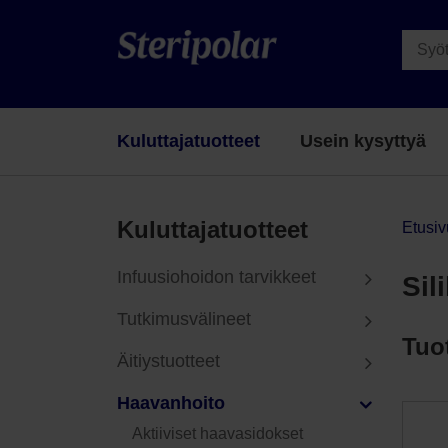
Kuluttajatuotteet
Usein kysyttyä
Kuluttajatuotteet
Etusiv
Infuusiohoidon tarvikkeet
Sil
Tutkimusvälineet
Tuo
Äitiystuotteet
Haavanhoito
Aktiiviset haavasidokset