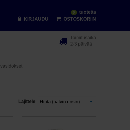
tuotetta
0
KIRJAUDU
OSTOSKORIIN
Toimitusaika
2-3 päivää
aavasidokset
Lajittele