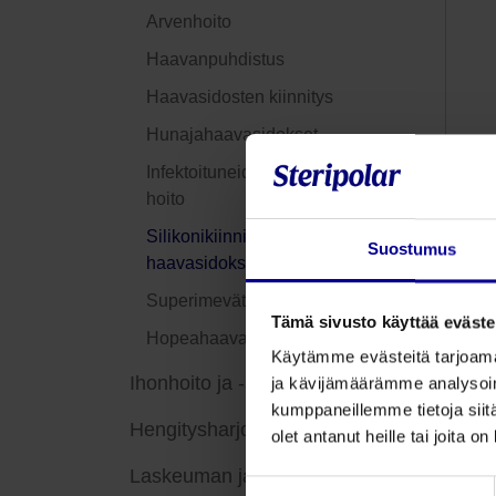
Arvenhoito
Haavanpuhdistus
Haavasidosten kiinnitys
Hunajahaavasidokset
Infektoituneiden haavojen
hoito
Silikonikiinnitteiset
Suostumus
haavasidokset
Superimevät haavasidokset
Tämä sivusto käyttää eväste
Hopeahaavasidokset
Käytämme evästeitä tarjoama
Ihonhoito ja -suoja
ja kävijämäärämme analysoim
kumppaneillemme tietoja siitä
Hengitysharjoitustuotteet
olet antanut heille tai joita o
Laskeuman ja
Suostumuksen