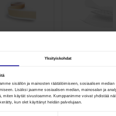
ClarityCare –
ClarityCare – Post-Op
silikoniteippi
sidos
Mukautuu hyvin kehon
Tiivis kiinnitys ehkäis
muotoihin
haavaeritteen vuotami
Yksityiskohdat
Ei aiheuta ihoärsytystä
Hyvä imukyky estää
Suihkunkestävä ja
maseraatiota
hengittävä
Toimii erinomaisesti 
itä
painehaavojen
mme sisällön ja mainosten räätälöimiseen, sosiaalisen median
ehkäisyssä
iseen. Lisäksi jaamme sosiaalisen median, mainosalan ja analy
, miten käytät sivustoamme. Kumppanimme voivat yhdistää näitä t
Tutustu
Tutustu
n kerätty, kun olet käyttänyt heidän palvelujaan.