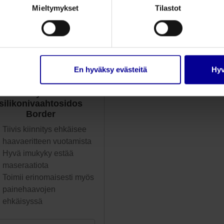
Mieltymykset
Tilastot
En hyväksy evästeitä
Hyv
ClarityCare –
silikonivaahtosidos
Border
Tiivis kiinnitys ehkäisee
haavaeritteen vuotamista
Hyvä imukyky estää
maseraatiota
Toimii erinomaisesti myös
painehaavojen
ehkäisyssä