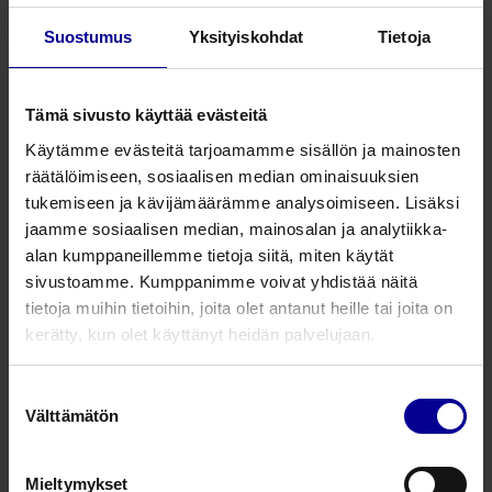
pitoisuus on standardoidusti vähintään 600 mg/kg, Steriili,
gammasteriloitu manukahunaja.
Suostumus
Yksityiskohdat
Tietoja
Geeli on juoksevuutensa takia helppo levittää syviin ja
onkalohaavoihin. Hunajageeliä ei tarvitse poistaa
Tämä sivusto käyttää evästeitä
haavalta, sillä puhdas hunaja imeytyy turvallisesti
Käytämme evästeitä tarjoamamme sisällön ja mainosten
kudoksiin.
räätälöimiseen, sosiaalisen median ominaisuuksien
Pakkauksessa on uudelleen suljettava kierrekorkki.
tukemiseen ja kävijämäärämme analysoimiseen. Lisäksi
MANUKApli® haavageeli on 100 % manukahunajaa
jaamme sosiaalisen median, mainosalan ja analytiikka-
tuubiapplikaattorissa.
alan kumppaneillemme tietoja siitä, miten käytät
sivustoamme. Kumppanimme voivat yhdistää näitä
Aseta haavanpohjalle aina 1-2 mm kerros hunajaa, jonka
tietoja muihin tietoihin, joita olet antanut heille tai joita on
päälle suositellaan käytettäväksi MANUKAtex® – tai
kerätty, kun olet käyttänyt heidän palvelujaan.
MANUKAhd® -sidoksia, haavaerityksestä riippuen. 100%
tuubihunajasta on 100%:sta Manukahunajaa.
Suostumuksen
Välttämätön
valinta
Hinta
26,50
€
Mieltymykset