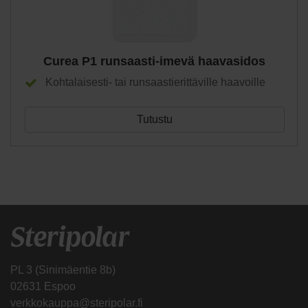
Curea P1 runsaasti-imevä haavasidos
Kohtalaisesti- tai runsaastierittäville haavoille
Tutustu
PL 3 (Sinimäentie 8b)
02631 Espoo
verkkokauppa@steripolar.fi