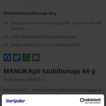
MANUKApli tuubihunaja 44 g
Soveltuu useimmille haavatyypeille, sekä ihmisille että
eläimille
100% lääketieteellistä manukahunajaa
Helppo levittää syviin ja onkalohaavoihin
Facebook
Twitter
WhatsApp
Email
MANUKApli tuubihunaja 44 g
Tuotenumero:
MM0051C
MANUKAPli® – antibakteerinen lääkinnällinen haavageeli
44 g. 100% haavageelistä on 100% lääketieteellistä
manukahunajaa. MANUKAPli® – haavageelin MGO –