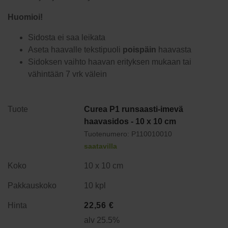
Huomioi!
Sidosta ei saa leikata
Aseta haavalle tekstipuoli
poispäin
haavasta
Sidoksen vaihto haavan erityksen mukaan tai
vähintään 7 vrk välein
Curea P1 runsaasti-imevä
haavasidos - 10 x 10 cm
Tuotenumero: P110010010
saatavilla
10 x 10 cm
10 kpl
22,56
€
alv 25.5%