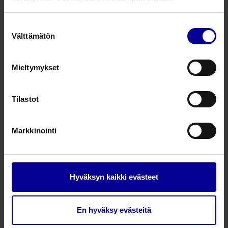
haavasidos - 10 x 30 cm
Tuotenumero: P110030010
Suostumuksen
ei saatavilla
Välttämätön
valinta
10 x 30 cm
10 kpl
Mieltymykset
44,53
€
Tilastot
alv 25.5%
Markkinointi
Curea P1 runsaasti-imevä
haavasidos - 20 x 20 cm
Hyväksyn kaikki evästeet
Tuotenumero: P120020010
saatavilla
En hyväksy evästeitä
20 x 20 cm