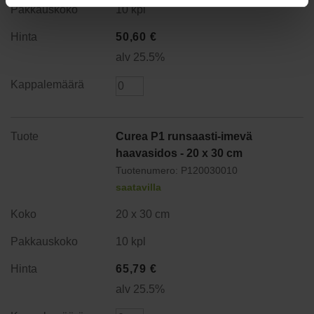
10 kpl
50,60
€
alv 25.5%
Curea P1 runsaasti-imevä
haavasidos - 20 x 30 cm
Tuotenumero: P120030010
saatavilla
20 x 30 cm
10 kpl
65,79
€
alv 25.5%