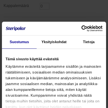
Curea P1 runsaasti-imevä
haavasidos - 10 x 20 cm
Tuotenumero: P110020010
saatavilla
Suostumus
Yksityiskohdat
Tietoja
10 x 20 cm
Tämä sivusto käyttää evästeitä
10 kpl
Käytämme evästeitä tarjoamamme sisällön ja mainosten
44,53
€
räätälöimiseen, sosiaalisen median ominaisuuksien
alv 25.5%
tukemiseen ja kävijämäärämme analysoimiseen. Lisäksi
jaamme sosiaalisen median, mainosalan ja analytiikka-
alan kumppaneillemme tietoja siitä, miten käytät
sivustoamme. Kumppanimme voivat yhdistää näitä
tietoja muihin tietoihin, joita olet antanut heille tai joita on
Curea P1 runsaasti-imevä
kerätty, kun olet käyttänyt heidän palvelujaan.