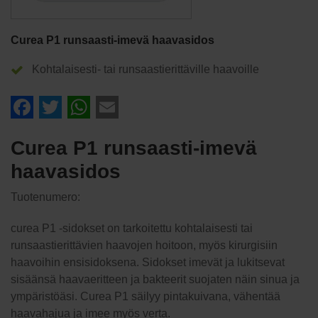
Curea P1 runsaasti-imevä haavasidos
Kohtalaisesti- tai runsaastierittäville haavoille
Facebook
Twitter
WhatsApp
Email
Curea P1 runsaasti-imevä
haavasidos
Tuotenumero:
curea P1 -sidokset on tarkoitettu kohtalaisesti tai
runsaastierittävien haavojen hoitoon, myös kirurgisiin
haavoihin ensisidoksena. Sidokset imevät ja lukitsevat
sisäänsä haavaeritteen ja bakteerit suojaten näin sinua ja
ympäristöäsi. Curea P1 säilyy pintakuivana, vähentää
haavahajua ja imee myös verta.