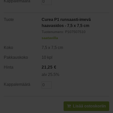
Curea P1 runsaasti-imevä
haavasidos - 7,5 x 7,5 cm
Tuotenumero: P107507510
saatavilla
7,5 x 7,5 cm
10 kpl
21,25
€
alv 25.5%
Lisää ostoskoriin