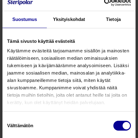
lääketieteellistä manukahunajaa. MANUKAPli® –
haavageelin MGO – pitoisuus on standardoidusti
vähintään 600 mg/kg, Steriili, gammasteriloitu
Suostumus
Yksityiskohdat
Tietoja
manukahunaja.
Geeli on juoksevuutensa takia helppo levittää syviin ja
Tämä sivusto käyttää evästeitä
onkalohaavoihin. Hunajageeliä ei tarvitse poistaa
Käytämme evästeitä tarjoamamme sisällön ja mainosten
haavalta, sillä puhdas hunaja imeytyy turvallisesti
räätälöimiseen, sosiaalisen median ominaisuuksien
kudoksiin.
tukemiseen ja kävijämäärämme analysoimiseen. Lisäksi
jaamme sosiaalisen median, mainosalan ja analytiikka-
Pakkauksessa on katkaistava korkki, joka voidaan
alan kumppaneillemme tietoja siitä, miten käytät
uudelleen sulkea. MANUKApli® haavageeli on 100 %
sivustoamme. Kumppanimme voivat yhdistää näitä
manukahunajaa tuubiapplikaattorissa.
tietoja muihin tietoihin, joita olet antanut heille tai joita on
Aseta haavanpohjalle aina 1-2 mm kerros hunajaa, jonka
kerätty, kun olet käyttänyt heidän palvelujaan.
päälle suositellaan käytettäväksi MANUKAtex® – tai
MANUKAhd® -sidoksia, haavaerityksestä riippuen. 100%
Suostumuksen
tuubihunajasta on 100%:sta Manukahunajaa.
Välttämätön
valinta