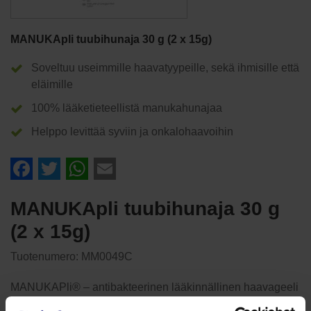
MANUKApli tuubihunaja 30 g (2 x 15g)
Soveltuu useimmille haavatyypeille, sekä ihmisille että
eläimille
100% lääketieteellistä manukahunajaa
Helppo levittää syviin ja onkalohaavoihin
Facebook
Twitter
WhatsApp
Email
MANUKApli tuubihunaja 30 g
(2 x 15g)
Tuotenumero:
MM0049C
MANUKAPli® – antibakteerinen lääkinnällinen haavageeli
30 g (sis. 2x15g tuubi.) 100% haavageelistä on 100%