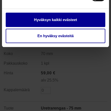
alv 25.5%
Hyväksyn kaikki evästeet
Uretrarengas - 70 mm
En hyväksy evästeitä
Tuotenumero: UP070
saatavilla
70 mm
1 kpl
59,00
€
alv 25.5%
Uretrarengas - 75 mm