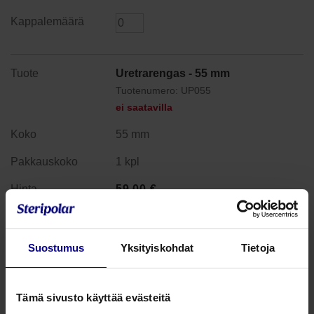
Uretrarengas - 55 mm
Tuotenumero: UP055
ei saatavilla
55 mm
1 kpl
59,00
€
alv 25.5%
Suostumus
Yksityiskohdat
Tietoja
Uretrarengas - 60 mm
Tämä sivusto käyttää evästeitä
Tuotenumero: UP060