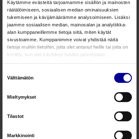
Käytämme evästeitä tarjoamamme sisällön ja mainosten
saatavilla
räätälöimiseen, sosiaalisen median ominaisuuksien
60 mm
tukemiseen ja kävijämäärämme analysoimiseen. Lisäksi
jaamme sosiaalisen median, mainosalan ja analytiikka-
1 kpl
alan kumppaneillemme tietoja siitä, miten käytät
sivustoamme. Kumppanimme voivat yhdistää näitä
59,00
€
tietoja muihin tietoihin, joita olet antanut heille tai joita on
alv 25.5%
kerätty, kun olet käyttänyt heidän palvelujaan.
Suostumuksen
Välttämätön
valinta
Uretrarengas - 65 mm
Tuotenumero: UP065
Mieltymykset
saatavilla
65 mm
Tilastot
1 kpl
59,00
€
Markkinointi