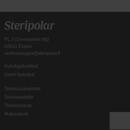
PL 3 (Sinimäentie 8b)
02631 Espoo
verkkokauppa@steripolar.fi
Kuluttajatuotteet
Usein kysyttyä
Tietosuojaseloste
Toimitusehdot
Toimitustavat
Maksutavat