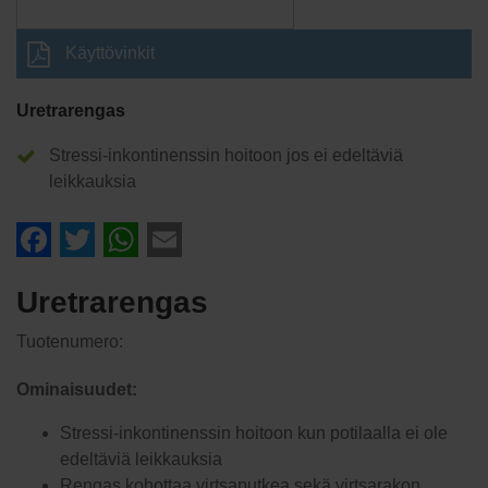
Käyttövinkit
Uretrarengas
Stressi-inkontinenssin hoitoon jos ei edeltäviä
leikkauksia
Facebook
Twitter
WhatsApp
Email
Uretrarengas
Tuotenumero:
Ominaisuudet:
Stressi-inkontinenssin hoitoon kun potilaalla ei ole
edeltäviä leikkauksia
Rengas kohottaa virtsaputkea sekä virtsarakon