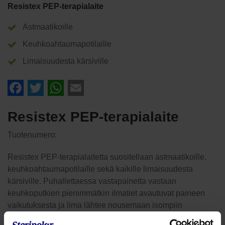
Resistex PEP-terapialaite
Astmaatikoille
Keuhkoahtaumapotilaille
Limaisuudesta kärsiville
Facebook
Twitter
WhatsApp
Email
Resistex PEP-terapialaite
Tuotenumero:
Resistex PEP-terapialaitetta suositellaan astmaatikoille,
keuhkoahtaumapotilaille sekä kaikille limaisuudesta
kärsiville. Puhallettaessa vastapainetta vastaan
keuhkoputkien pienimmätkin ilmatiet avautuvat paineen
vaikutuksesta ja lima lähtee nousemaan isompiin
hengitystiehyeisiin ja se on helpommin yskittävissä.