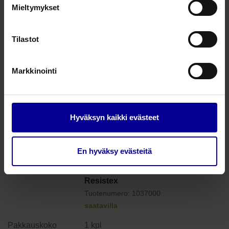
Resistex PEP-terapialaite -
Mieltymykset
Resistex 0-25 cm H2O
painemittarilla
Tilastot
Tuotenumero: 1037001
saatavilla
Markkinointi
1 kpl
35,42
€
alv 25.5%
Hyväksyn kaikki evästeet
En hyväksy evästeitä
Resistex PEP-terapialaite -
Resistex
Tuotenumero: 1037000
saatavilla
1 kpl