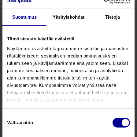
Resistexiin on mahdollista liittää painemittari, jolloin
uloshengityspainetta voidaan seurata tai antaa
Suostumus
Yksityiskohdat
Tietoja
samanaikaisesti aerosolilääkitystä liittämällä nebulisaattori
laitteeseen.
Yksinkertainen laite lapsille ja aikuisille
Tämä sivusto käyttää evästeitä
vastapainehengitykseen (PEP)
Käytämme evästeitä tarjoamamme sisällön ja mainosten
räätälöimiseen, sosiaalisen median ominaisuuksien
Helpottaa liman irtoamista ja vähentää imemisen
tukemiseen ja kävijämäärämme analysoimiseen. Lisäksi
tarvetta
jaamme sosiaalisen median, mainosalan ja analytiikka-
Voidaan liittää painemittareihin tai maskiin
alan kumppaneillemme tietoja siitä, miten käytät
Säädettävä vastustaso
sivustoamme. Kumppanimme voivat yhdistää näitä
Sopii trakeostomiakanyyliin
tietoja muihin tietoihin, joita olet antanut heille tai joita on
Toimii kaikissa asennoissa
kerätty, kun olet käyttänyt heidän palvelujaan.
Parantaa kertahengitystilavuutta
Helppo putsata
Suostumuksen
Välttämätön
valinta