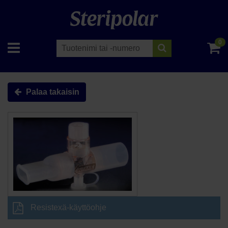
0
Palaa takaisin
Resistexä-käyttöohje