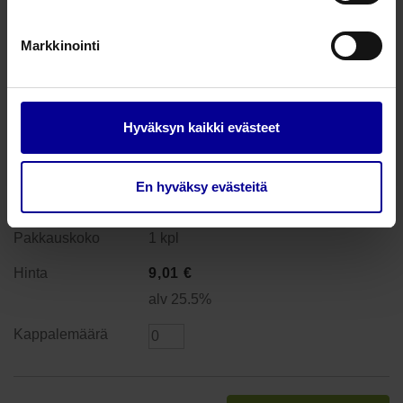
Markkinointi
PolyMem Shapes Tube -
trakeostomia / dreenisidos - 9 x 9
cm
Hyväksyn kaikki evästeet
Tuotenumero: 5335
saatavilla
En hyväksy evästeitä
9 x 9 cm
1 kpl
9,01
€
alv 25.5%