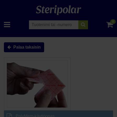
0
Palaa takaisin
PolyMem-käyttöopas