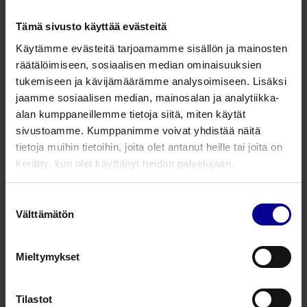
Vähentää haavakipua, mustelmia ja turvotusta
Tämä sivusto käyttää evästeitä
Nopeuttaa haavan paranemista
Käytämme evästeitä tarjoamamme sisällön ja mainosten
Puhdistaa haavaa ja pitää sen kosteana
räätälöimiseen, sosiaalisen median ominaisuuksien
Lue lisää
tukemiseen ja kävijämäärämme analysoimiseen. Lisäksi
jaamme sosiaalisen median, mainosalan ja analytiikka-
alan kumppaneillemme tietoja siitä, miten käytät
PolyMem Shapes Tube -
sivustoamme. Kumppanimme voivat yhdistää näitä
trakeostomia / dreenisidos - 7 x 7
tietoja muihin tietoihin, joita olet antanut heille tai joita on
cm
kerätty, kun olet käyttänyt heidän palvelujaan.
Tuotenumero: 5333
saatavilla
Suostumuksen
Välttämätön
valinta
7 x 7 cm
1 kpl
Mieltymykset
5,87
€
alv 25.5%
Tilastot