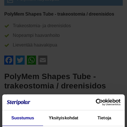
PolyMem Shapes Tube - trakeostomia / dreenisidos
Trakeostomia- ja dreenisidos
Nopeampi haavanhoito
Lieventää haavakipua
Facebook
Twitter
WhatsApp
Email
PolyMem Shapes Tube -
trakeostomia / dreenisidos
Tuotenumero:
PolyMem Shapes Tube on valmiiksi muotoiltu
trakeostomia- ja dreenisidos. Sidos imee ja sitoo eritteen
Suostumus
Yksityiskohdat
Tietoja
itseensä, eikä tartu kiinni haavaan.