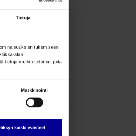
alv
25.5%
Tietoja
 kpl
7,66
€
 ominaisuuksien tukemiseen
alv
tiikka-alan
25.5%
ietoja muihin tietoihin, joita
 kpl
7,66
€
alv
Markkinointi
25.5%
 kpl
7,66
€
äksyn kaikki evästeet
alv