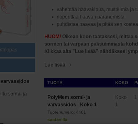
vähentää haavakipua, mustelmia ja t
nopeuttaa haavan paranemista
puhdistaa haavaa ja pitää sen koste
HUOM!
Oikean koon taataksesi, mittaa
sormen tai varpaan paksuimmasta kohdas
ttöopas
Klikkaa alta ”Lue lisää” nähdäksesi ymp
Lue lisää
 varvassidos
TUOTE
KOKO
P
ltu sormi- ja
PolyMem sormi- ja
Koko
1
varvassidos - Koko 1
1
Tuotenumero: 4401
saatavilla
ok
er
hatsApp
Email
PolyMem sormi- ja
Koko
1