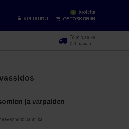
tuotetta
0
KIRJAUDU
OSTOSKORIIN
Toimitusaika
2-3 päivää
rvassidos
 somien ja varpaiden
haavanhoito valmiiksi