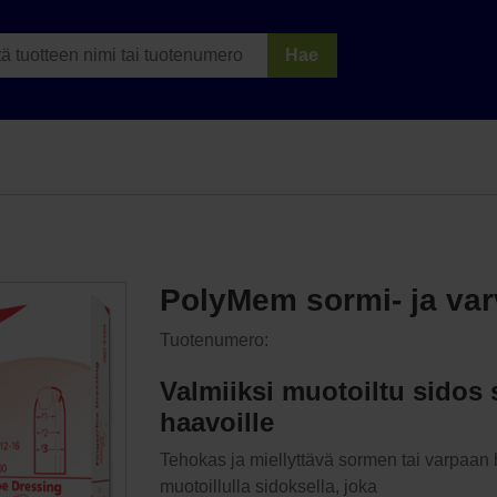
Hae
PolyMem sormi- ja va
Tuotenumero:
Valmiiksi muotoiltu sidos
haavoille
Tehokas ja miellyttävä sormen tai varpaan 
muotoillulla sidoksella, joka