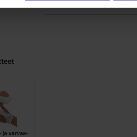
saatavilla
tteet
 ja varvas-