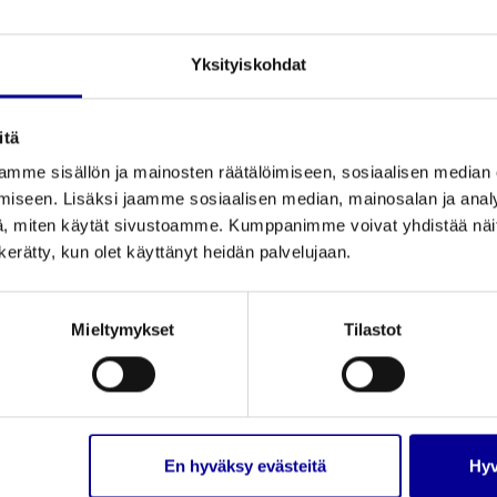
varvassidos - Koko 2
2
Tuotenumero: 4402
Yksityiskohdat
saatavilla
itä
PolyMem sormi- ja
Koko
1
mme sisällön ja mainosten räätälöimiseen, sosiaalisen median
varvassidos - Koko 3
3
iseen. Lisäksi jaamme sosiaalisen median, mainosalan ja analy
Tuotenumero: 4403
, miten käytät sivustoamme. Kumppanimme voivat yhdistää näitä t
saatavilla
n kerätty, kun olet käyttänyt heidän palvelujaan.
PolyMem sormi- ja
Koko
1
varvassidos - Koko 4
4
Mieltymykset
Tilastot
Tuotenumero: 4404
saatavilla
PolyMem sormi- ja
Koko
1
varvassidos - Koko 5
5
En hyväksy evästeitä
Hyv
Tuotenumero: 4405PM