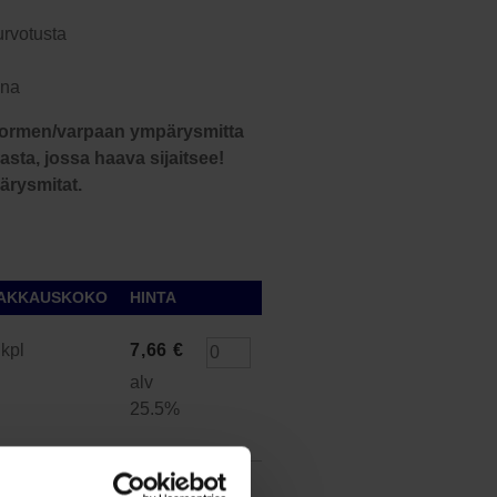
urvotusta
ana
 sormen/varpaan ympärysmitta
ta, jossa haava sijaitsee!
ärysmitat.
AKKAUSKOKO
HINTA
 kpl
7,66
€
alv
25.5%
 kpl
7,66
€