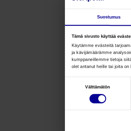
Suostumus
Tämä sivusto käyttää eväste
Käytämme evästeitä tarjoama
ja kävijämäärämme analysoim
kumppaneillemme tietoja siitä
olet antanut heille tai joita o
Suostumuksen
Välttämätön
valinta