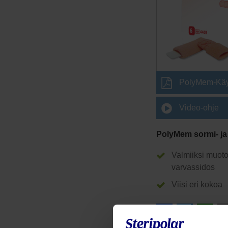
PolyMem-Käy
Video-ohje
PolyMem sormi- ja
Valmiiksi muotoi
varvassidos
Viisi eri kokoa
Facebo
Twitt
W