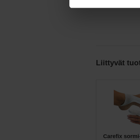
Liittyvät tuo
Carefix sormi-