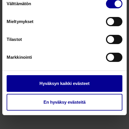
• SpO2 ja pulssin näyttö
Välttämätön
valinta
Hinta
Mieltymykset
106,68
€
saatavilla
Tilastot
Pediatrinen
kpl
digitaalinen
Markkinointi
Pakkauskoko: 1 kpl
sormipulssioksimetri
määrä
Lisää
Hyväksyn kaikki evästeet
ostoskoriin
En hyväksy evästeitä