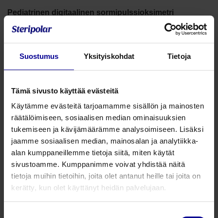
Pediatrinen digitaalinen sormipulssioksimetri
Facebook
Twitter
WhatsApp
Email
Suostumus
Yksityiskohdat
Tietoja
Pediatrinen digitaalinen
sormipulssioksimetri
Tämä sivusto käyttää evästeitä
Tuotenumero:
2150
Käytämme evästeitä tarjoamamme sisällön ja mainosten
Pienten potilaiden hoito on huomattavasti helpompaa juuri
räätälöimiseen, sosiaalisen median ominaisuuksien
tähän tarkoitukseen suunnitelluilla välineillä. Pediatriset
tukemiseen ja kävijämäärämme analysoimiseen. Lisäksi
välineet ja lisävarusteet ovat kooltaan pienemmät ja
jaamme sosiaalisen median, mainosalan ja analytiikka-
eläinaiheet sopivat erinomaisesti tutkimusvälineiksi lapsille
alan kumppaneillemme tietoja siitä, miten käytät
ja lapsenmielisille.
sivustoamme. Kumppanimme voivat yhdistää näitä
• Nallekuvioinen
tietoja muihin tietoihin, joita olet antanut heille tai joita on
• Sopii sormelle, jonka halkaisija on 7,64 mm – 11,19 mm
kerätty, kun olet käyttänyt heidän palvelujaan.
• Sisältää kaksi AAA paristoa
• Pehmeä kuljetuspussi
Suostumuksen