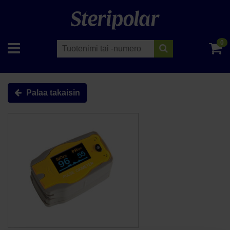
0
Palaa takaisin