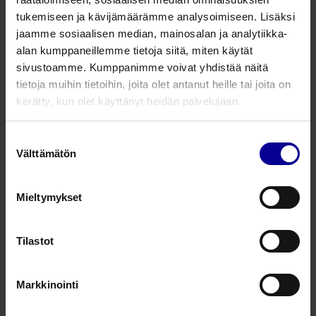
tukemiseen ja kävijämäärämme analysoimiseen. Lisäksi
Koko 10 x 12,5 cm. Steriili.
jaamme sosiaalisen median, mainosalan ja analytiikka-
Voidaan käyttää sekä syvissä että pinnallisissa
alan kumppaneillemme tietoja siitä, miten käytät
vähän erittävissä haavoissa tai palovammoissa.
sivustoamme. Kumppanimme voivat yhdistää näitä
Sidos on helposti muotoutuva.
tietoja muihin tietoihin, joita olet antanut heille tai joita on
Voidaan leikata.
kerätty, kun olet käyttänyt heidän palvelujaan.
Sidoksen molemmin puolin suojapaperi, mikä
helpottaa sidoksen käsittelyä.
Suostumuksen
Välttämätön
valinta
Voidaan asettaa haavalle yksinkerroin, taitettuna tai
sykerönä. Sidos on kertakäyttöinen. 63 % sidoksesta on
Mieltymykset
100%:sta Manukahunajaa.
Tilastot
Markkinointi
MANUKAtex hunajaverkko - 10 x
12,5 cm