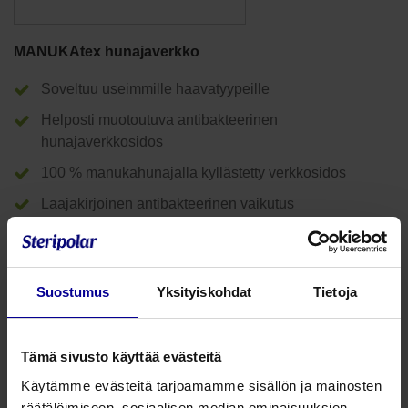
MANUKAtex hunajaverkko
Soveltuu useimmille haavatyypeille
Helposti muotoutuva antibakteerinen
hunajaverkkosidos
100 % manukahunajalla kyllästetty verkkosidos
Laajakirjoinen antibakteerinen vaikutus
Facebook
Twitter
WhatsApp
Email
Suostumus
Yksityiskohdat
Tietoja
MANUKAtex hunajaverkko
Tuotenumero:
Tämä sivusto käyttää evästeitä
MANUKAtex® on käyttövalmis manukahunajalla kyllästetty
Käytämme evästeitä tarjoamamme sisällön ja mainosten
asetaattiverkkosidos.
räätälöimiseen, sosiaalisen median ominaisuuksien