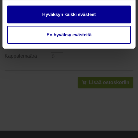
Tuotenumero: MM0010C
saatavilla
Hyväksyn kaikki evästeet
1 kpl
En hyväksy evästeitä
5,18
€
alv 25.5%
Lisää ostoskoriin