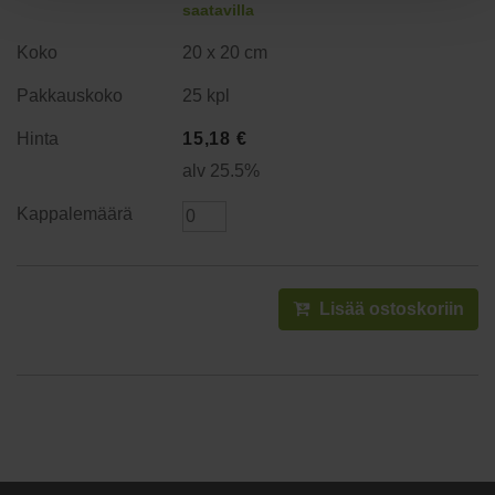
saatavilla
20 x 20 cm
25 kpl
15,18
€
alv 25.5%
Lisää ostoskoriin