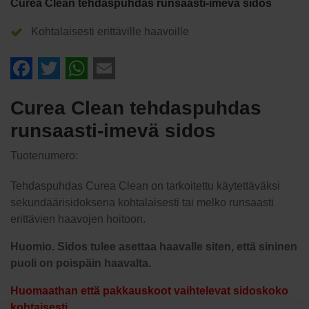
Curea Clean tehdaspuhdas runsaasti-imevä sidos
Kohtalaisesti erittäville haavoille
Facebook
Twitter
WhatsApp
Email
Curea Clean tehdaspuhdas
runsaasti-imevä sidos
Tuotenumero:
Tehdaspuhdas Curea Clean on tarkoitettu käytettäväksi
sekundäärisidoksena kohtalaisesti tai melko runsaasti
erittävien haavojen hoitoon.
Huomio. Sidos tulee asettaa haavalle siten, että sininen
puoli on poispäin haavalta.
Huomaathan että pakkauskoot vaihtelevat sidoskoko
kohtaisesti