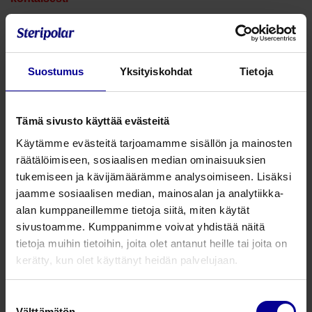
curea clean. CE-merkitty lääkinnällinen laite, CE0044.
Valmistaja: curea medical GmbH.
Lue käyttöohje huolellisesti ennen tuotteen käyttöönottoa.
Suostumus
Yksityiskohdat
Tietoja
Curea Clean tehdaspuhdas
Tämä sivusto käyttää evästeitä
runsaasti-imevä sidos - 10 x 10 cm
Käytämme evästeitä tarjoamamme sisällön ja mainosten
Tuotenumero: CC100100100
räätälöimiseen, sosiaalisen median ominaisuuksien
saatavilla
tukemiseen ja kävijämäärämme analysoimiseen. Lisäksi
jaamme sosiaalisen median, mainosalan ja analytiikka-
10 x 10 cm
alan kumppaneillemme tietoja siitä, miten käytät
100 kpl
sivustoamme. Kumppanimme voivat yhdistää näitä
tietoja muihin tietoihin, joita olet antanut heille tai joita on
39,47
€
kerätty, kun olet käyttänyt heidän palvelujaan.
alv 25.5%
Suostumuksen
Välttämätön