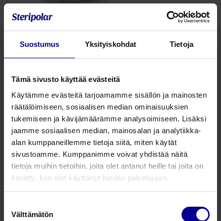
CliniFlo hengitysharjoittaja
Suostumus
Yksityiskohdat
Tietoja
Kannustaa syvähengitykseen leikkauksen jälkeen
Facebook
Twitter
WhatsApp
Email
Tämä sivusto käyttää evästeitä
Käytämme evästeitä tarjoamamme sisällön ja mainosten
CliniFlo hengitysharjoittaja
räätälöimiseen, sosiaalisen median ominaisuuksien
tukemiseen ja kävijämäärämme analysoimiseen. Lisäksi
Tuotenumero:
221200
jaamme sosiaalisen median, mainosalan ja analytiikka-
alan kumppaneillemme tietoja siitä, miten käytät
Matalavirtauksinen hengitysharjoittaja vanhuksille, lapsille
sivustoamme. Kumppanimme voivat yhdistää näitä
ja heikoille potilaille. Kannustaa leikkauksen jälkeen
tietoja muihin tietoihin, joita olet antanut heille tai joita on
syvähengitykseen. Happiportti mahdollistaa hapenannon
kerätty, kun olet käyttänyt heidän palvelujaan.
hoidon aikana.
Käyttöohjeet tulevat CliniFlon mukana.
Suostumuksen
Välttämätön
valinta