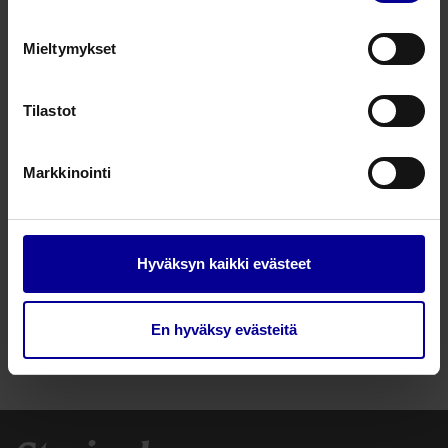
Hinta
9,69
€
Mieltymykset
saatavilla
Tilastot
CliniFlo
kpl
hengitysharjoittaja
Pakkauskoko: 1 kpl
määrä
Markkinointi
Lisää
ostoskoriin
Hyväksyn kaikki evästeet
En hyväksy evästeitä