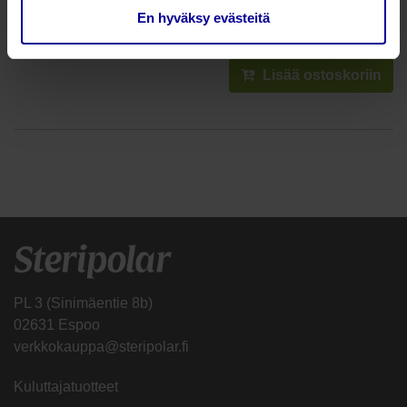
En hyväksy evästeitä
Lisää ostoskoriin
PL 3 (Sinimäentie 8b)
02631 Espoo
verkkokauppa@steripolar.fi
Kuluttajatuotteet