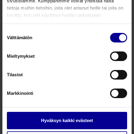
sivustoamme. Kumppanimme voivat yhdistää näitä
saatavilla
tietoja muihin tietoihin, joita olet antanut heille tai joita on
1 kpl
kerätty, kun olet käyttänyt heidän palvelujaan.
264,81
€
Suostumuksen
alv 25.5%
Välttämätön
valinta
Mieltymykset
CADD lataustarvikkeet - VIP
Tilastot
ladattava akku
Tuotenumero: 21216015
saatavilla
Markkinointi
1 kpl
395,33
€
Hyväksyn kaikki evästeet
alv 25.5%