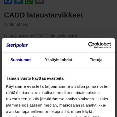
Facebook
Twitter
WhatsApp
Email
CADD lataustarvikkeet
Tuotenumero:
Lataustarvikkeet CADD infuusiolaitteisiin:
CADD-Solis VIP ac-adapteri
, jonka avulla CADD-Solis
VIP pumppu voidaan kytkeä verkkovirtaan. Adapterilla voi
myös ladata akkua, mikäli käytössä on uudelleenladattava
Suostumus
Yksityiskohdat
Tietoja
akku.
CADD-Solis VIP ladattava akku
– uudelleenladattava Li-
Tämä sivusto käyttää evästeitä
ioniakku CADD-Solis VIP
Käytämme evästeitä tarjoamamme sisällön ja mainosten
räätälöimiseen, sosiaalisen median ominaisuuksien
tukemiseen ja kävijämäärämme analysoimiseen. Lisäksi
CADD lataustarvikkeet - VIP AC-
jaamme sosiaalisen median, mainosalan ja analytiikka-
adapteri
alan kumppaneillemme tietoja siitä, miten käytät
Tuotenumero: 21027025