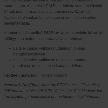
Kun valmistajan suosittelemaa puhdistusprotokollaa
noudatetaan, Acapella® DM Blue -laitetta voidaan käyttää
6 kuukautta normaalissa tavanomaisessa käytössä.
Käyttöaika 6 kuukautta lasketaan ensimmäisen käytön
päivämäärästä.
Huomautus: Acapella® DM Blue -laitteen arvioitu käyttöikä
päättyy, kun molemmat seuraavista tapahtuvat:
Laite ei värise, vaikka noudatetaan oikeaa
hengitystekniikkaa.
Laite ei värise, vaikka se on kokeiltu purkaa,
puhdistaa, desinfioida ja koota uudelleen.
Tuotteen materiaali:
Polykarbonaatti
acapella® DM (Blue) Vibratory PEP Device. CE-merkitty
lääkinnällinen laite, CE0123. Valmistaja: ICU Medical, Inc.
Lue käyttöohje huolellisesti ennen tuotteen käyttöönottoa.