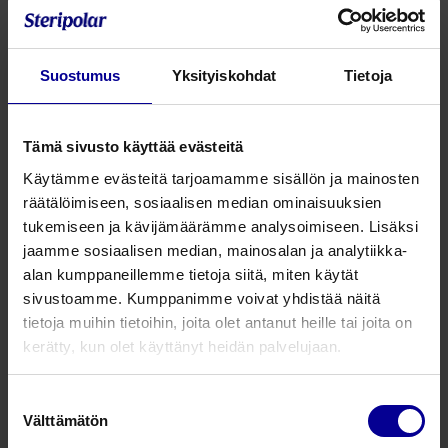
Vasta-aiheet
Katso käyttöohjeet pakkauksesta. Käytä lääkärin
Suostumus
Yksityiskohdat
Tietoja
valvonnassa, mikäli sinulla on jokin seuraavista:
Kyvyttömyys kestää lisääntynyttä hengitystyötä
Tämä sivusto käyttää evästeitä
Hemodynaaminen epävakaus
Käytämme evästeitä tarjoamamme sisällön ja mainosten
Kallonsisäinen paine (ICP) > 20 mm Hg
räätälöimiseen, sosiaalisen median ominaisuuksien
Akuutti poskiontelontulehdus
tukemiseen ja kävijämäärämme analysoimiseen. Lisäksi
Äskettäinen kasvo-, suu- tai kalloleikkaus tai trauma
jaamme sosiaalisen median, mainosalan ja analytiikka-
Nenäverenvuoto
alan kumppaneillemme tietoja siitä, miten käytät
Ruokatorven kirurgia
sivustoamme. Kumppanimme voivat yhdistää näitä
Aktiivinen veriyskä
tietoja muihin tietoihin, joita olet antanut heille tai joita on
Hoitamaton ilmarinta
kerätty, kun olet käyttänyt heidän palvelujaan.
Pahoinvointia
Puhdistus
Suostumuksen
Välttämätön
valinta
Acapella® DM Blue -laitetta ei saa purettua osiin