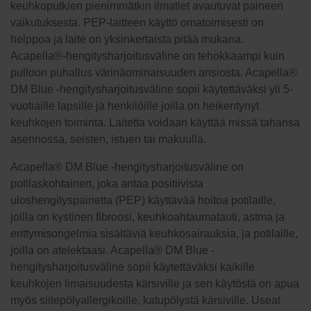
keuhkoputkien pienimmätkin ilmatiet avautuvat paineen
vaikutuksesta. PEP-laitteen käyttö omatoimisesti on
helppoa ja laite on yksinkertaista pitää mukana.
Acapella®-hengitysharjoitusväline on tehokkaampi kuin
pulloon puhallus värinäominaisuuden ansiosta. Acapella®
DM Blue -hengitysharjoitusväline sopii käytettäväksi yli 5-
vuotiaille lapsille ja henkilöille joilla on heikentynyt
keuhkojen toiminta. Laitetta voidaan käyttää missä tahansa
asennossa, seisten, istuen tai makuulla.
Acapella® DM Blue -hengitysharjoitusväline on
potilaskohtainen, joka antaa positiivista
uloshengityspainetta (PEP) käyttävää hoitoa potilaille,
joilla on kystinen fibroosi, keuhkoahtaumatauti, astma ja
erittymisongelmia sisältäviä keuhkosairauksia, ja potilaille,
joilla on atelektaasi. Acapella® DM Blue -
hengitysharjoitusväline sopii käytettäväksi kaikille
keuhkojen limaisuudesta kärsiville ja sen käytöstä on apua
myös siitepölyallergikoille, katupölystä kärsiville. Useat