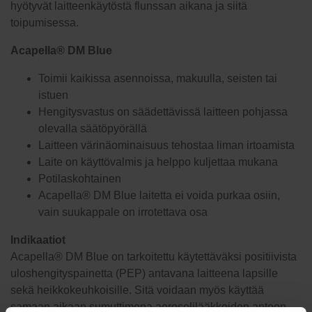
hyötyvät laitteenkäytöstä flunssan aikana ja siitä
toipumisessa.
Acapella® DM Blue
Toimii kaikissa asennoissa, makuulla, seisten tai
istuen
Hengitysvastus on säädettävissä laitteen pohjassa
olevalla säätöpyörällä
Laitteen värinäominaisuus tehostaa liman irtoamista
Laite on käyttövalmis ja helppo kuljettaa mukana
Potilaskohtainen
Acapella® DM Blue laitetta ei voida purkaa osiin,
vain suukappale on irrotettava osa
Indikaatiot
Acapella® DM Blue on tarkoitettu käytettäväksi positiivista
uloshengityspainetta (PEP) antavana laitteena lapsille
sekä heikkokeuhkoisille. Sitä voidaan myös käyttää
samaan aikaan sumuttimena aerosolilääkkeiden antoon.