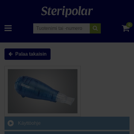
0
Palaa takaisin
Käyttöohje