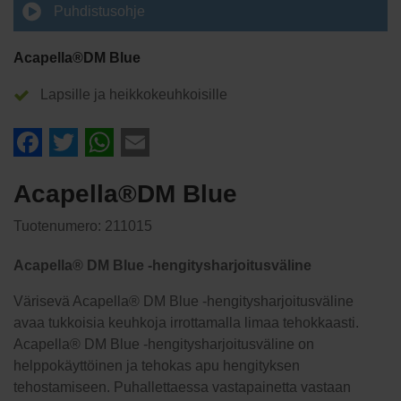
Puhdistusohje
Acapella®DM Blue
Lapsille ja heikkokeuhkoisille
Facebook
Twitter
WhatsApp
Email
Acapella®DM Blue
Tuotenumero:
211015
Acapella® DM Blue -hengitysharjoitusväline
Värisevä Acapella® DM Blue -hengitysharjoitusväline
avaa tukkoisia keuhkoja irrottamalla limaa tehokkaasti.
Acapella® DM Blue -hengitysharjoitusväline on
helppokäyttöinen ja tehokas apu hengityksen
tehostamiseen. Puhallettaessa vastapainetta vastaan