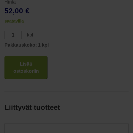
Hinta
52,00
€
saatavilla
Acapella®DM
kpl
Blue
Pakkauskoko: 1 kpl
määrä
Lisää
ostoskoriin
Liittyvät tuotteet