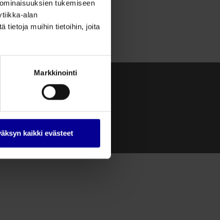
 ominaisuuksien tukemiseen
tiikka-alan
ietoja muihin tietoihin, joita
Markkinointi
etosuojaseloste
imitusehdot
imitustavat
ksutavat
äksyn kaikki evästeet