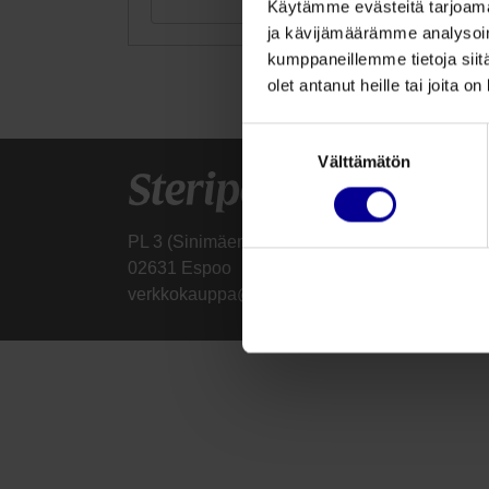
Tutustu
Käytämme evästeitä tarjoama
ja kävijämäärämme analysoim
kumppaneillemme tietoja siitä
olet antanut heille tai joita o
Suostumuksen
Välttämätön
valinta
PL 3 (Sinimäentie 8b)
02631 Espoo
verkkokauppa@steripolar.fi