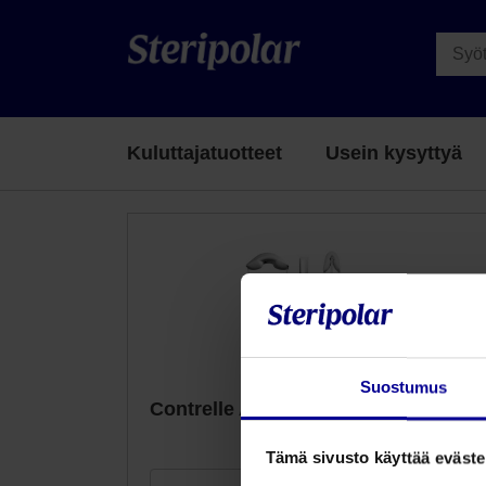
Kuluttajatuotteet
Usein kysyttyä
Suostumus
Contrelle Activgard virtsankarkailun
tuki naisille
Tämä sivusto käyttää eväste