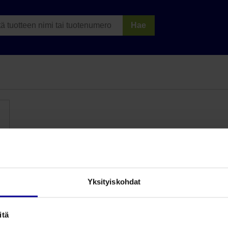
Hae
Yksityiskohdat
itä