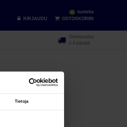
tuotetta
0
KIRJAUDU
OSTOSKORIIN
Toimitusaika
2-3 päivää
Tietoja