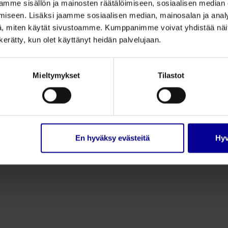
mme sisällön ja mainosten räätälöimiseen, sosiaalisen median
iseen. Lisäksi jaamme sosiaalisen median, mainosalan ja analy
, miten käytät sivustoamme. Kumppanimme voivat yhdistää näitä t
n kerätty, kun olet käyttänyt heidän palvelujaan.
Mieltymykset
Tilastot
Kuluttajatuotteet
Ti
Usein kysyttyä
To
To
Ma
En hyväksy evästeitä
Hyv