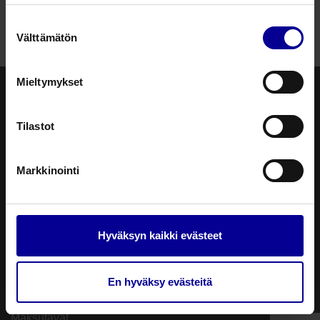
Suostumuksen
Välttämätön
valinta
Mieltymykset
Tilastot
PL 3 (Sinimäentie 8b)
02631 Espoo
verkkokauppa@steripolar.fi
Markkinointi
Kuluttajatuotteet
Usein kysyttyä
Hyväksyn kaikki evästeet
Tietosuojaseloste
Toimitusehdot
En hyväksy evästeitä
Toimitustavat
Maksutavat