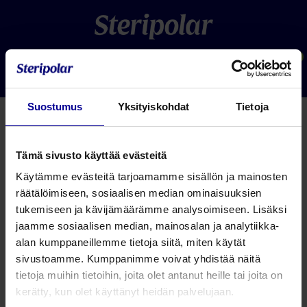
0
Suostumus
Yksityiskohdat
Tietoja
Tämä sivusto käyttää evästeitä
Käytämme evästeitä tarjoamamme sisällön ja mainosten
räätälöimiseen, sosiaalisen median ominaisuuksien
tukemiseen ja kävijämäärämme analysoimiseen. Lisäksi
jaamme sosiaalisen median, mainosalan ja analytiikka-
Contrelle Activgard virtsankarkailun tuki
alan kumppaneillemme tietoja siitä, miten käytät
naisille
sivustoamme. Kumppanimme voivat yhdistää näitä
tietoja muihin tietoihin, joita olet antanut heille tai joita on
Tutustu
kerätty, kun olet käyttänyt heidän palvelujaan.