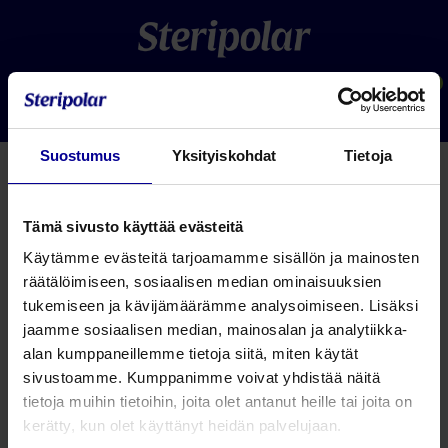
0
Suostumus
Yksityiskohdat
Tietoja
Tämä sivusto käyttää evästeitä
Käytämme evästeitä tarjoamamme sisällön ja mainosten
räätälöimiseen, sosiaalisen median ominaisuuksien
tukemiseen ja kävijämäärämme analysoimiseen. Lisäksi
jaamme sosiaalisen median, mainosalan ja analytiikka-
Contrelle Activgard virtsankarkailun tuki
alan kumppaneillemme tietoja siitä, miten käytät
naisille
sivustoamme. Kumppanimme voivat yhdistää näitä
tietoja muihin tietoihin, joita olet antanut heille tai joita on
Tutustu
kerätty, kun olet käyttänyt heidän palvelujaan.