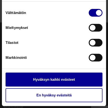
Suostumuksen
Välttämätön
valinta
Mieltymykset
Tilastot
PL 3 (Sinimäentie 8b)
02631 Espoo
verkkokauppa@steripolar.fi
Markkinointi
Kuluttajatuotteet
Usein kysyttyä
Hyväksyn kaikki evästeet
Tietosuojaseloste
Toimitusehdot
En hyväksy evästeitä
Toimitustavat
Maksutavat