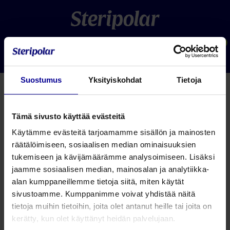
0
Suostumus
Yksityiskohdat
Tietoja
Tämä sivusto käyttää evästeitä
Käytämme evästeitä tarjoamamme sisällön ja mainosten
räätälöimiseen, sosiaalisen median ominaisuuksien
tukemiseen ja kävijämäärämme analysoimiseen. Lisäksi
jaamme sosiaalisen median, mainosalan ja analytiikka-
Contrelle Activgard virtsankarkailun tuki
alan kumppaneillemme tietoja siitä, miten käytät
naisille
sivustoamme. Kumppanimme voivat yhdistää näitä
tietoja muihin tietoihin, joita olet antanut heille tai joita on
Tutustu
kerätty, kun olet käyttänyt heidän palvelujaan.