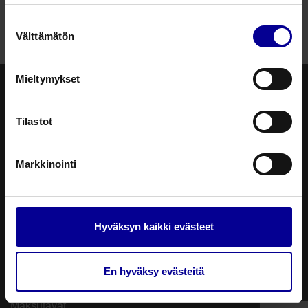
Suostumuksen
Välttämätön
valinta
Mieltymykset
Tilastot
PL 3 (Sinimäentie 8b)
02631 Espoo
verkkokauppa@steripolar.fi
Markkinointi
Kuluttajatuotteet
Usein kysyttyä
Hyväksyn kaikki evästeet
Tietosuojaseloste
Toimitusehdot
En hyväksy evästeitä
Toimitustavat
Maksutavat