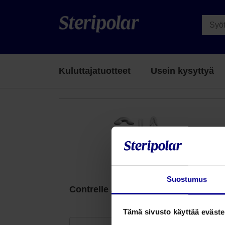
Kuluttajatuotteet
Usein kysyttyä
Suostumus
Contrelle Activgard virtsankarkailun
tuki naisille
Tämä sivusto käyttää eväste