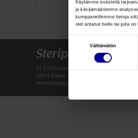
Tutustu
Käytämme evästeitä tarjoama
ja kävijämäärämme analysoim
kumppaneillemme tietoja siitä
olet antanut heille tai joita o
Suostumuksen
Välttämätön
valinta
PL 3 (Sinimäentie 8b)
02631 Espoo
verkkokauppa@steripolar.fi