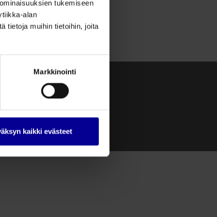
 ominaisuuksien tukemiseen
tiikka-alan
ietoja muihin tietoihin, joita
Markkinointi
etosuojaseloste
imitusehdot
imitustavat
ksutavat
äksyn kaikki evästeet