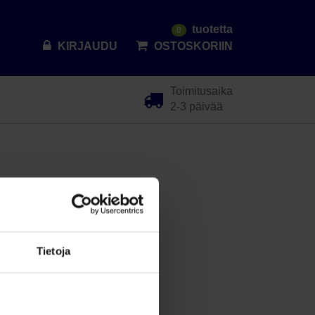
tuotetta
0
KIRJAUDU
OSTOSKORIIN
Toimitusaika
2-3 päivää
Tietoja