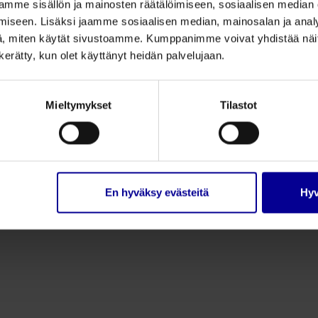
mme sisällön ja mainosten räätälöimiseen, sosiaalisen median
iseen. Lisäksi jaamme sosiaalisen median, mainosalan ja analy
, miten käytät sivustoamme. Kumppanimme voivat yhdistää näitä t
n kerätty, kun olet käyttänyt heidän palvelujaan.
Mieltymykset
Tilastot
Kuluttajatuotteet
Ti
Usein kysyttyä
To
To
Ma
En hyväksy evästeitä
Hyv