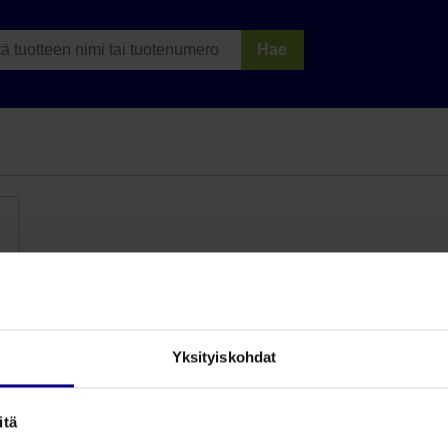
Hae
Yksityiskohdat
itä